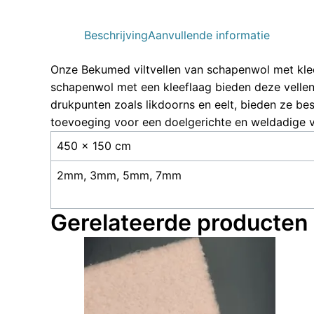
Beschrijving
Aanvullende informatie
Onze Bekumed viltvellen van schapenwol met klee
schapenwol met een kleeflaag bieden deze vellen u
drukpunten zoals likdoorns en eelt, bieden ze be
toevoeging voor een doelgerichte en weldadige v
450 × 150 cm
2mm, 3mm, 5mm, 7mm
Gerelateerde producten
Dit
product
heeft
meerdere