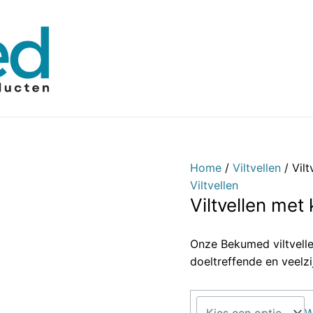
Viltvellen
met
kleeflaag
450
x
150
mm
aantal
Home
/
Viltvellen
/ Vil
Viltvellen
Viltvellen met
Onze Bekumed viltvelle
doeltreffende en veelz
W