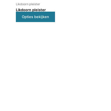
Likdoorn pleister
gekozen
Likdoorn pleister
worden
op
Opties bekijken
de
productpagina