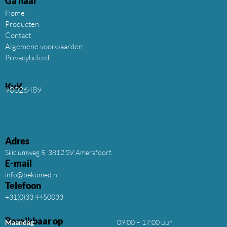
Ga naar
Home
Producten
Contact
Algemene voorwaarden
Privacybeleid
KvK
90026489
Adres
Siliciumweg 5, 3812 SV Amersfoort
E-mail
info@bekumed.nl
Telefoon
+31(0)33 4450033
Bereikbaar op
Maandag
09:00 – 17:00 uur