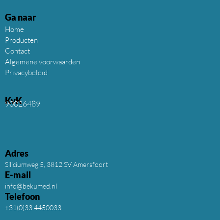
Ga naar
Home
Producten
Contact
Algemene voorwaarden
Privacybeleid
KvK
90026489
Adres
Siliciumweg 5, 3812 SV Amersfoort
E-mail
info@bekumed.nl
Telefoon
+31(0)33 4450033