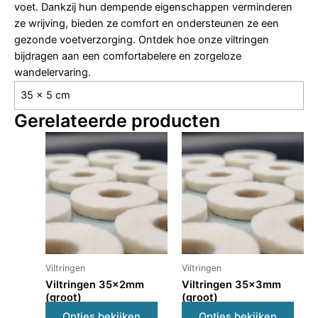
voet. Dankzij hun dempende eigenschappen verminderen
ze wrijving, bieden ze comfort en ondersteunen ze een
gezonde voetverzorging. Ontdek hoe onze viltringen
bijdragen aan een comfortabelere en zorgeloze
wandelervaring.
35 × 5 cm
Gerelateerde producten
Dit
Dit
product
prod
heeft
heeft
meerdere
meer
variaties.
varia
Deze
Deze
optie
optie
kan
kan
Viltringen
Viltringen
gekozen
geko
Viltringen 35x2mm
Viltringen 35x3mm
worden
word
(groot)
(groot)
op
op
Opties bekijken
Opties bekijken