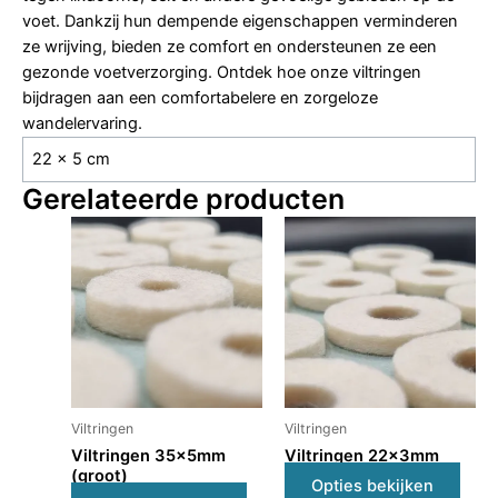
voet. Dankzij hun dempende eigenschappen verminderen
ze wrijving, bieden ze comfort en ondersteunen ze een
gezonde voetverzorging. Ontdek hoe onze viltringen
bijdragen aan een comfortabelere en zorgeloze
wandelervaring.
22 × 5 cm
Gerelateerde producten
Dit
Dit
product
prod
heeft
heeft
meerdere
meer
variaties.
varia
Deze
Deze
optie
optie
kan
kan
Viltringen
Viltringen
gekozen
geko
Viltringen 35x5mm
Viltringen 22x3mm
worden
word
(groot)
op
op
Opties bekijken