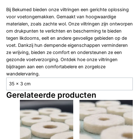
Bij Bekumed bieden onze viltringen een gerichte oplossing
voor voetongemakken. Gemaakt van hoogwaardige
materialen, zoals zachte wol. Onze viltringen zijn ontworpen
om drukpunten te verlichten en bescherming te bieden
tegen likdoorns, eelt en andere gevoelige gebieden op de
voet. Dankzij hun dempende eigenschappen verminderen
ze wrijving, bieden ze comfort en ondersteunen ze een
gezonde voetverzorging. Ontdek hoe onze viltringen
bijdragen aan een comfortabelere en zorgeloze
wandelervaring.
35 × 3 cm
Gerelateerde producten
Dit
Dit
product
prod
heeft
heeft
meerdere
meer
variaties.
varia
Deze
Deze