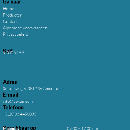
Ga naar
Home
Producten
Contact
Algemene voorwaarden
Privacybeleid
KvK
90026489
Adres
Siliciumweg 5, 3812 SV Amersfoort
E-mail
info@bekumed.nl
Telefoon
+31(0)33 4450033
Bereikbaar op
Maandag
09:00 – 17:00 uur